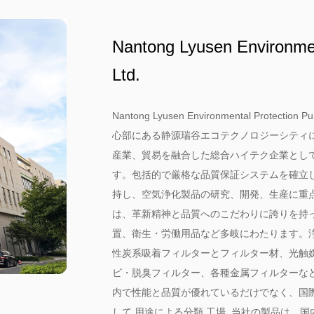
Nantong Lyusen Environment
Ltd.
Nantong Lyusen Environmental Protecti
心部にある静源瑞谷エコテクノロジーシティ
産業、貿易を融合した総合ハイテク企業とし
す。包括的で厳格な品質保証システムを確立
持し、空気浄化製品の研究、開発、生産に重点
は、革新精神と品質へのこだわりに誇りを持
置、衛生・労働用品など多岐にわたります。
性炭系吸着フィルターとフィルター材、光触
ビ・脱臭フィルター、各種金属フィルターな
内で性能と品質が優れているだけでなく、国
して
用途による分類 工場
. 当社の製品は、