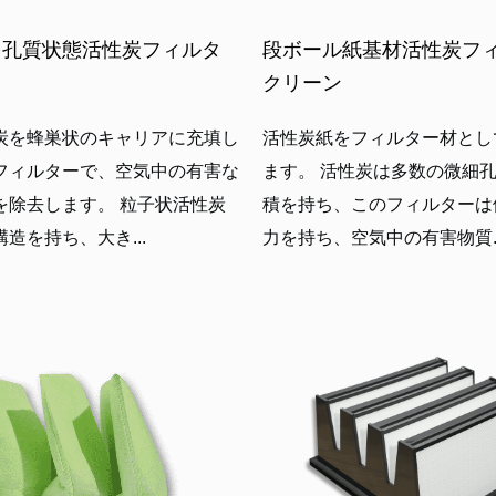
多孔質状態活性炭フィルタ
段ボール紙基材活性炭フ
クリーン
炭を蜂巣状のキャリアに充填し
活性炭紙をフィルター材とし
フィルターで、空気中の有害な
ます。 活性炭は多数の微細
を除去します。 粒子状活性炭
積を持ち、このフィルターは
造を持ち、大き...
力を持ち、空気中の有害物質..