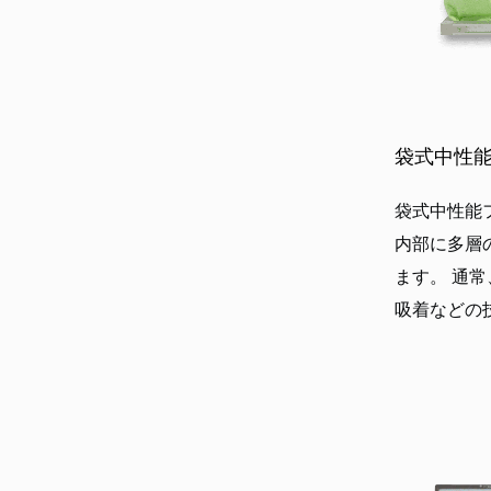
袋式中性
袋式中性能
内部に多層
ます。 通
吸着などの技