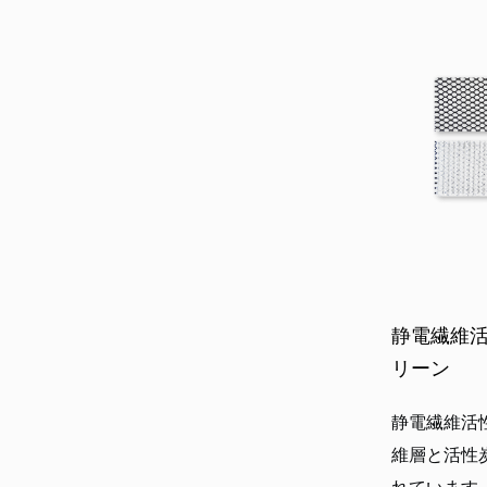
静電繊維
リーン
静電繊維活
維層と活性