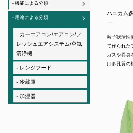
- 機能による分類
ハニカム
- 用途による分類
ー
- カーエアコン/エアコン/フ
粒子状活性
レッシュエアシステム/空気
て作られた
清浄機
ガスや異臭
は多孔質の構
- レンジフード
- 冷蔵庫
- 加湿器