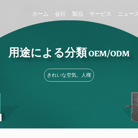
ホーム
会社
製品
サービス
ニュー
用途による分類 OEM/ODM
きれいな空気、人権