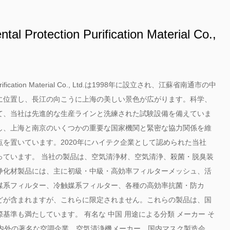
al Protection Purification Material Co.,
on Purification Material Co., Ltd.は1998年に設立され、江蘇省南通市の中
に位置し、長江の向こうに上海の美しい景色が広がります。科学、
て、当社は先進的な生産ラインと洗練された試験設備を備えていま
し、上海と南京のいくつかの重要な国家機関と緊密な協力関係を維
を置いています。2020年にハイテク企業として認められた当社
っています。 当社の製品は、空気清浄材、空気清浄、殺菌・脱臭装
浄化材製品には、主に初級・中級・高効率フィルターメッシュ、活
媒系フィルター、冷触媒系フィルター、各種の高効率抗菌・防カ
どが含まれますが、これらに限定されません。これらの製品は、国
際基準も満たしています。 有名な
中国 用途による分類 メーカー
そ
国内外の著名な空調企業、空気清浄機メーカー、国内マスク製造会