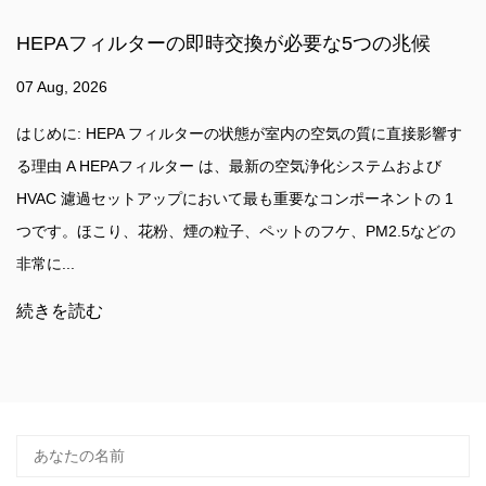
要な5つの兆候
HVAC システムにおける冷媒触
初心者向けガイド
31 Jul, 2026
内の空気の質に直接影響す
気浄化システムおよび
空気濾過環境における冷触媒フィルター技術
なコンポーネントの 1
フィルターとは何ですか? A コールド触媒
フケ、PM2.5などの
熱活性化や複雑な外部エネルギー入力を必
で有害なガスや臭気を分解するように設計
媒体です。 ...
続きを読む