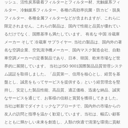
ッシュ、活性炭系吸着フィルターとフィルター材、光触媒系フィ
ルター、冷触媒系フィルター、各種の高効率抗菌・防カビ・脱臭
フィルター、各種金属フィルターなどが含まれますが、これらに
限定されません。これらの製品は、国内で性能と品質が優れてい
るだけでなく、国際基準も満たしています。 有名な
中国 冷蔵庫
メーカー
そして
冷蔵庫 サプライヤー
. 当社の製品は、国内外の著
名な空調企業、空気清浄機メーカー、国内マスク製造会社、自動
車空調メーカーの定番製品であり、日本、韓国、欧米市場など世
界的に展開しています。 当社はISO 9001国際製品品質管理システ
ム認証を取得しました。「品質第一、信用を核心とし、経営を基
盤とし、誠意をもってサービスを提供する」という経営理念を堅
持し、安定した製品性能、高品質、適正価格、迅速な納品、誠実
なサービスを通じて、お客様の信頼と賞賛を獲得してきました。
当社は斬新でダイナミックなアプローチで、国内外の市場からの
友人の訪問と指導を温かく歓迎しています。当社は、幅広い顧客
とともに輝かしい未来を創造し、人類の快適で清潔な環境に貢献